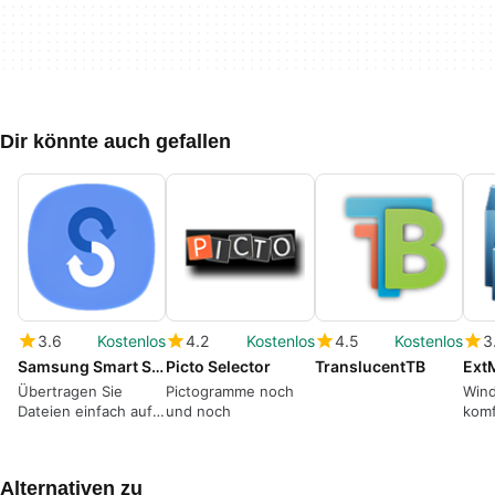
Dir könnte auch gefallen
3.6
Kostenlos
4.2
Kostenlos
4.5
Kostenlos
3
Samsung Smart Switch
Picto Selector
TranslucentTB
Ext
Übertragen Sie
Pictogramme noch
Win
Dateien einfach auf
und noch
komf
Ihr Samsung-Gerät
erse
Alternativen zu